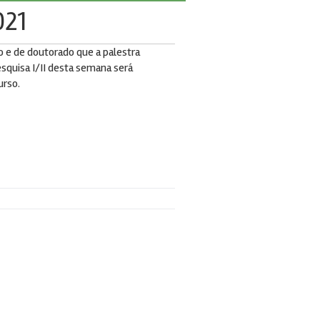
021
 e de doutorado que a palestra
squisa I/II desta semana será
urso.