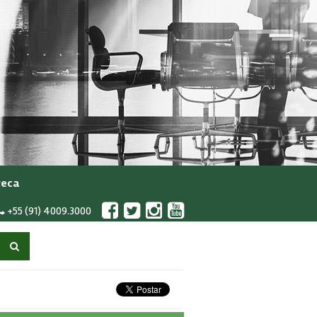
teca
+55 (91) 4009.3000