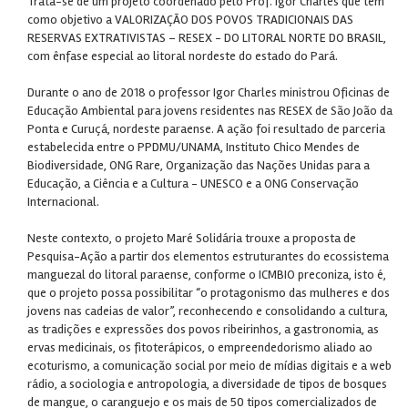
Trata-se de um projeto coordenado pelo Prof. Igor Charles que tem
como objetivo a VALORIZAÇÃO DOS POVOS TRADICIONAIS DAS
RESERVAS EXTRATIVISTAS – RESEX - DO LITORAL NORTE DO BRASIL,
com ênfase especial ao litoral nordeste do estado do Pará.
Durante o ano de 2018 o professor Igor Charles ministrou Oficinas de
Educação Ambiental para jovens residentes nas RESEX de São João da
Ponta e Curuçá, nordeste paraense. A ação foi resultado de parceria
estabelecida entre o PPDMU/UNAMA, Instituto Chico Mendes de
Biodiversidade, ONG Rare, Organização das Nações Unidas para a
Educação, a Ciência e a Cultura - UNESCO e a ONG Conservação
Internacional.
Neste contexto, o projeto Maré Solidária trouxe a proposta de
Pesquisa-Ação a partir dos elementos estruturantes do ecossistema
manguezal do litoral paraense, conforme o ICMBIO preconiza, isto é,
que o projeto possa possibilitar “o protagonismo das mulheres e dos
jovens nas cadeias de valor”, reconhecendo e consolidando a cultura,
as tradições e expressões dos povos ribeirinhos, a gastronomia, as
ervas medicinais, os fitoterápicos, o empreendedorismo aliado ao
ecoturismo, a comunicação social por meio de mídias digitais e a web
rádio, a sociologia e antropologia, a diversidade de tipos de bosques
de mangue, o caranguejo e os mais de 50 tipos comercializados de