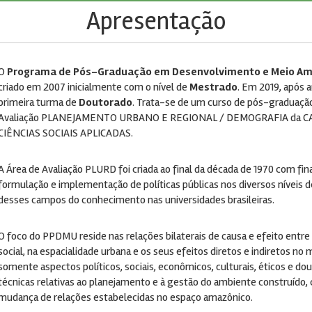
Apresentação
O
Programa de Pós-Graduação em Desenvolvimento e Meio Am
criado em 2007 inicialmente com o nível de
Mestrado
. Em 2019, após a
primeira turma de
Doutorado
. Trata-se de um curso de pós-graduação 
Avaliação PLANEJAMENTO URBANO E REGIONAL / DEMOGRAFIA da CAPE
CIÊNCIAS SOCIAIS APLICADAS.
A Área de Avaliação PLURD foi criada ao final da década de 1970 com fin
formulação e implementação de políticas públicas nos diversos níveis 
desses campos do conhecimento nas universidades brasileiras.
O foco do PPDMU reside nas relações bilaterais de causa e efeito ent
social, na espacialidade urbana e os seus efeitos diretos e indiretos n
somente aspectos políticos, sociais, econômicos, culturais, éticos e d
técnicas relativas ao planejamento e à gestão do ambiente construído,
mudança de relações estabelecidas no espaço amazônico.