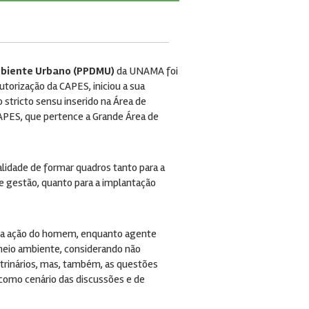
biente Urbano (PPDMU)
da UNAMA foi
utorização da CAPES, iniciou a sua
stricto sensu inserido na Área de
S, que pertence a Grande Área de
alidade de formar quadros tanto para a
de gestão, quanto para a implantação
re a ação do homem, enquanto agente
o meio ambiente, considerando não
outrinários, mas, também, as questões
 como cenário das discussões e de