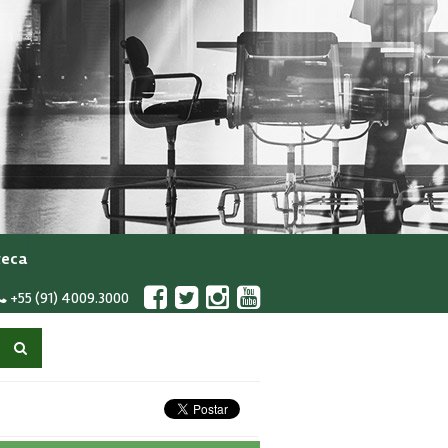
teca
+55 (91) 4009.3000