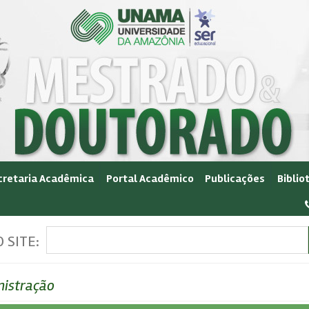
cretaria Acadêmica
Portal Acadêmico
Publicações
Biblio
 SITE:
istração