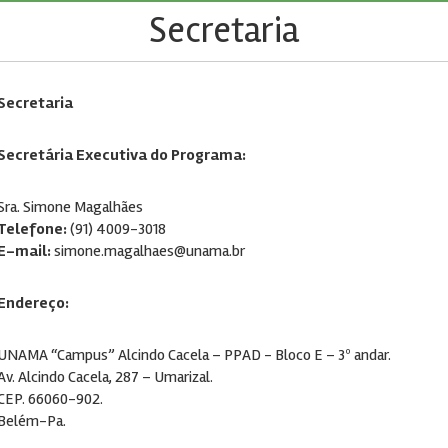
Secretaria
Secretaria
Secretária Executiva do Programa:
Sra. Simone Magalhães
Telefone:
(91) 4009-3018
E-mail:
simone.magalhaes@unama.br
Endereço:
UNAMA “Campus” Alcindo Cacela – PPAD - Bloco E – 3º andar.
Av. Alcindo Cacela, 287 – Umarizal.
CEP. 66060-902.
Belém-Pa.