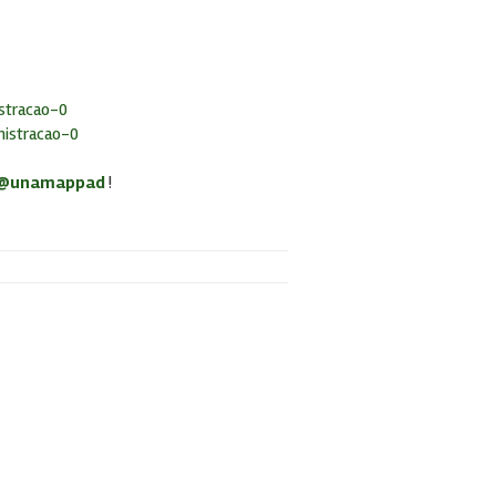
stracao-0
nistracao-0
@unamappad
!