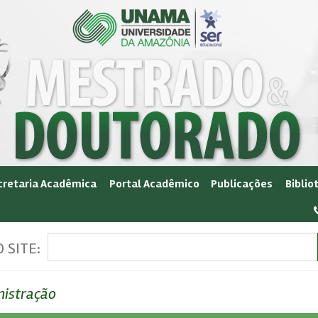
cretaria Acadêmica
Portal Acadêmico
Publicações
Biblio
 SITE:
istração