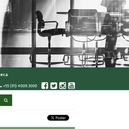
teca
+55 (91) 4009.3000