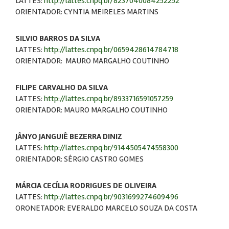
LATTES:
http://lattes.cnpq.br/8237040084252252
ORIENTADOR: CYNTIA MEIRELES MARTINS
SILVIO BARROS DA SILVA
LATTES:
http://lattes.cnpq.br/0659428614784718
ORIENTADOR: MAURO MARGALHO COUTINHO
FILIPE CARVALHO DA SILVA
LATTES:
http://lattes.cnpq.br/8933716591057259
ORIENTADOR: MAURO MARGALHO COUTINHO
JÂNYO JANGUIÊ BEZERRA DINIZ
LATTES:
http://lattes.cnpq.br/9144505474558300
ORIENTADOR: SÉRGIO CASTRO GOMES
MÁRCIA CECÍLIA RODRIGUES DE OLIVEIRA
LATTES:
http://lattes.cnpq.br/9031699274609496
ORONETADOR: EVERALDO MARCELO SOUZA DA COSTA