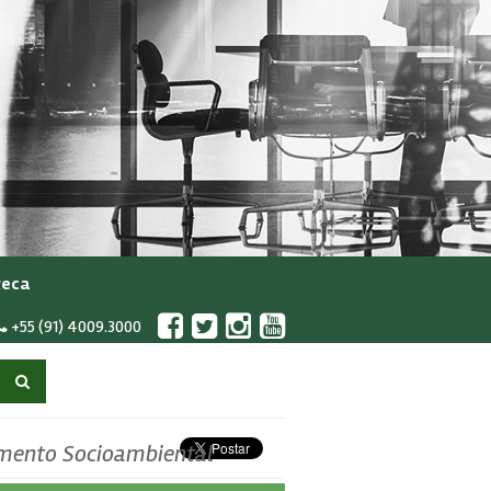
teca
+55 (91) 4009.3000
imento Socioambiental