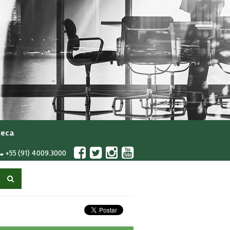
teca
+55 (91) 4009.3000