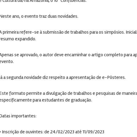
e Cultura da/na Amazônia, o 10º Confluências.
Neste ano, o evento traz duas novidades.
A primeira refere-se à submissão de trabalhos para os simpósios. Inic
resumo expandido.
Apenas se aprovado, o autor deve encaminhar o artigo completo para ap
evento.
Já a segunda novidade diz respeito a apresentação de e-Pôsteres.
Este formato permite a divulgação de trabalhos e pesquisas de maneira
especificamente para estudantes de graduação.
Datas importantes:
• Inscrição de ouvintes: de 24/02/2023 até 11/09/2023