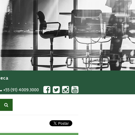
teca
+55 (91) 4009.3000