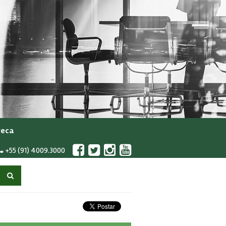
teca
+55 (91) 4009.3000