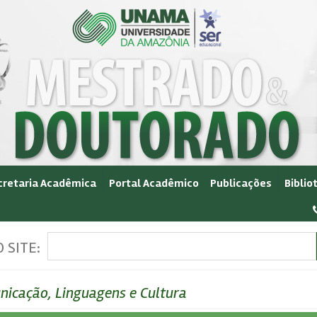
cretaria Acadêmica
Portal Acadêmico
Publicações
Biblio
 SITE:
icação, Linguagens e Cultura