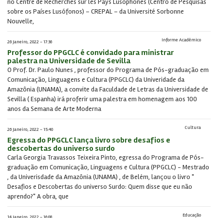
no Centre de Recherches sur les Pays Lusophones (Centro de Pesquisas
sobre os Países Lusófonos) – CREPAL – da Université Sorbonne
Nouvelle,
Informe Acadêmico
26 Janeiro, 2022 - 17:36
Professor do PPGCLC é convidado para ministrar
palestra na Universidade de Sevilla
O Prof. Dr. Paulo Nunes , professor do Programa de Pós-graduação em
Comunicação, Linguagens e Cultura (PPGCLC) da Univeridade da
Amazônia (UNAMA), a convite da Faculdade de Letras da Universidade de
Sevilla ( Espanha) irá proferir uma palestra em homenagem aos 100
anos da Semana de Arte Moderna
Cultura
26 Janeiro, 2022 - 15:40
Egressa do PPGCLC lança livro sobre desafios e
descobertas do universo surdo
Carla Georgia Travassos Teixeira Pinto, egressa do Programa de Pós-
graduação em Comunicação, Linguagens e Cultura (PPGCLC) - Mestrado
, da Univerisdade da Amazônia (UNAMA) , de Belém, lançou o livro "
Desafios e Descobertas do universo Surdo: Quem disse que eu não
aprendo?" A obra, que
Educação
14 Janeiro, 2022 - 16:08